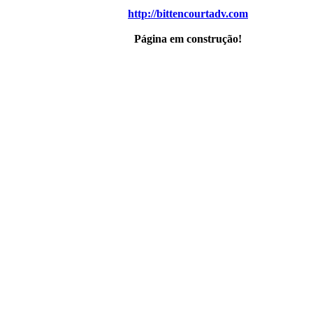
http://bittencourtadv.com
Página em construção!