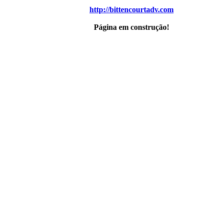
http://bittencourtadv.com
Página em construção!