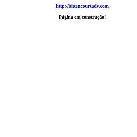
http://bittencourtadv.com
Página em construção!