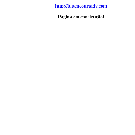
http://bittencourtadv.com
Página em construção!