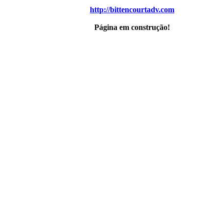
http://bittencourtadv.com
Página em construção!