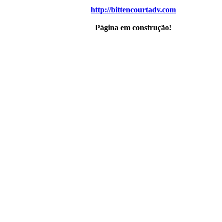
http://bittencourtadv.com
Página em construção!